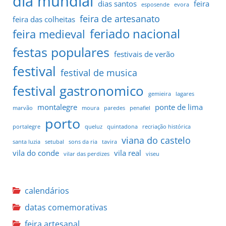
dia mundial
dias santos
feira
esposende
evora
feira de artesanato
feira das colheitas
feriado nacional
feira medieval
festas populares
festivais de verão
festival
festival de musica
festival gastronomico
gemieira
lagares
montalegre
ponte de lima
marvão
moura
paredes
penafiel
porto
portalegre
queluz
quintadona
recriação histórica
viana do castelo
santa luzia
setubal
sons da ria
tavira
vila do conde
vila real
vilar das perdizes
viseu
calendários
datas comemorativas
feira artesanal