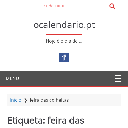
S
31 de Outubro – Dia Mundial da Poupança
a
l
ocalendario.pt
t
a
r
Hoje é o dia de …
p
a
r
a
o
MENU
c
o
n
t
Início
❯
feira das colheitas
e
ú
Etiqueta:
feira das
d
o