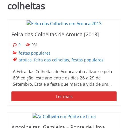
colheitas
p
r
i
n
c
Feira das Colheitas de Arouca [2013]
i
0
931
p
festas populares
a
arouca
,
feira das colheitas
,
festas populares
l
A Feira das Colheitas de Arouca vai realizar-se pela
69ª edição, este ano entre os dias 26 a 29 de
Setembro. Esta é a festa que marca a vida de um...
Ler mais
Artcolheitas, Gemieira – Ponte de Lima