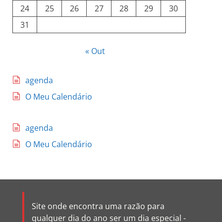
24
25
26
27
28
29
30
31
« Out
agenda
O Meu Calendário
agenda
O Meu Calendário
Site onde encontra uma razão para
qualquer dia do ano ser um dia especial -