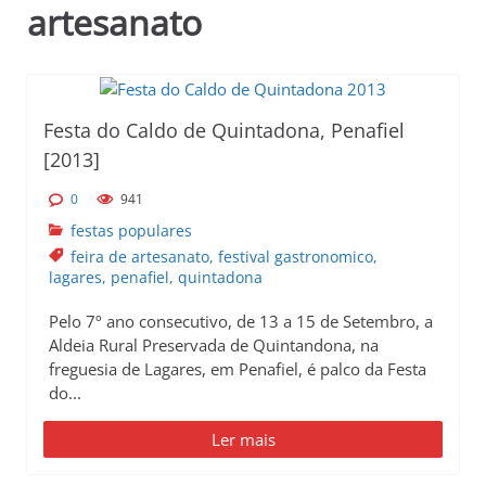
artesanato
p
r
i
n
c
Festa do Caldo de Quintadona, Penafiel
i
[2013]
p
0
941
a
l
festas populares
feira de artesanato
,
festival gastronomico
,
lagares
,
penafiel
,
quintadona
Pelo 7º ano consecutivo, de 13 a 15 de Setembro, a
Aldeia Rural Preservada de Quintandona, na
freguesia de Lagares, em Penafiel, é palco da Festa
do...
Ler mais