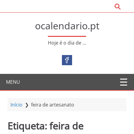
S
a
l
ocalendario.pt
t
a
r
Hoje é o dia de …
p
a
r
a
o
MENU
c
o
n
t
Início
❯
feira de artesanato
e
ú
Etiqueta:
feira de
d
o