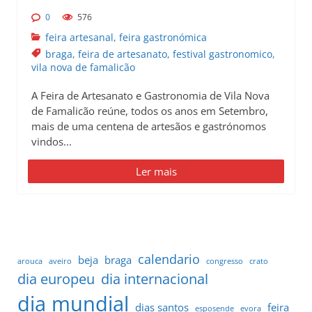
0
576
feira artesanal
,
feira gastronómica
braga
,
feira de artesanato
,
festival gastronomico
,
vila nova de famalicão
A Feira de Artesanato e Gastronomia de Vila Nova
de Famalicão reúne, todos os anos em Setembro,
mais de uma centena de artesãos e gastrónomos
vindos...
Ler mais
calendario
beja
braga
arouca
aveiro
congresso
crato
dia europeu
dia internacional
dia mundial
dias santos
feira
esposende
evora