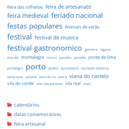
feira de artesanato
feira das colheitas
feriado nacional
feira medieval
festas populares
festivais de verão
festival
festival de musica
festival gastronomico
gemieira
lagares
montalegre
ponte de lima
marvão
moura
paredes
penafiel
porto
portalegre
queluz
quintadona
recriação histórica
viana do castelo
santa luzia
setubal
sons da ria
tavira
vila do conde
vila real
vilar das perdizes
viseu
calendários
datas comemorativas
feira artesanal