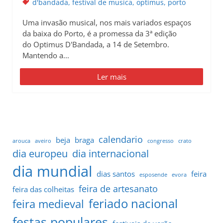
d'bandada
,
festival de musica
,
optimus
,
porto
Uma invasão musical, nos mais variados espaços
da baixa do Porto, é a promessa da 3ª edição
do Optimus D'Bandada, a 14 de Setembro.
Mantendo a...
Ler mais
calendario
beja
braga
arouca
aveiro
congresso
crato
dia europeu
dia internacional
dia mundial
dias santos
feira
esposende
evora
feira de artesanato
feira das colheitas
feriado nacional
feira medieval
festas populares