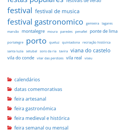
festivais de verão
festival
festival de musica
festival gastronomico
gemieira
lagares
montalegre
ponte de lima
marvão
moura
paredes
penafiel
porto
portalegre
queluz
quintadona
recriação histórica
viana do castelo
santa luzia
setubal
sons da ria
tavira
vila do conde
vila real
vilar das perdizes
viseu
calendários
datas comemorativas
feira artesanal
feira gastronómica
feira medieval e histórica
feira semanal ou mensal