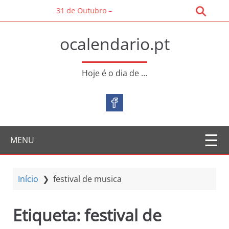
S
31 de Outubro – Dia Mundial da Poupança
a
l
ocalendario.pt
t
a
r
Hoje é o dia de …
p
a
r
a
o
MENU
c
o
n
t
Início
❯
festival de musica
e
ú
Etiqueta:
festival de
d
o