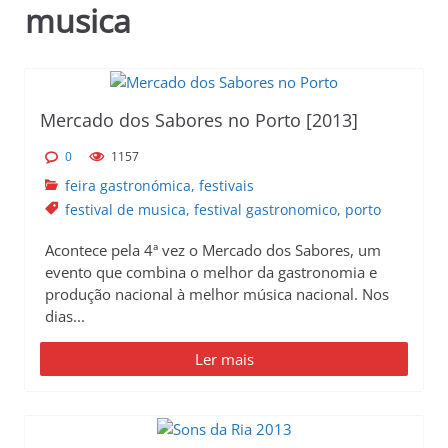
musica
p
r
i
n
c
Mercado dos Sabores no Porto [2013]
i
0
1157
p
feira gastronómica
,
festivais
a
festival de musica
,
festival gastronomico
,
porto
l
Acontece pela 4ª vez o Mercado dos Sabores, um
evento que combina o melhor da gastronomia e
produção nacional à melhor música nacional. Nos
dias...
Ler mais