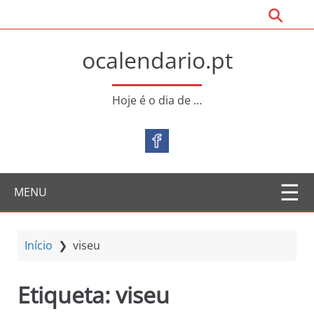
S
31 de Outubro – Dia Mun
a
l
ocalendario.pt
t
a
r
Hoje é o dia de …
p
a
r
a
o
MENU
c
o
n
t
Início
❯
viseu
e
ú
Etiqueta:
viseu
d
o