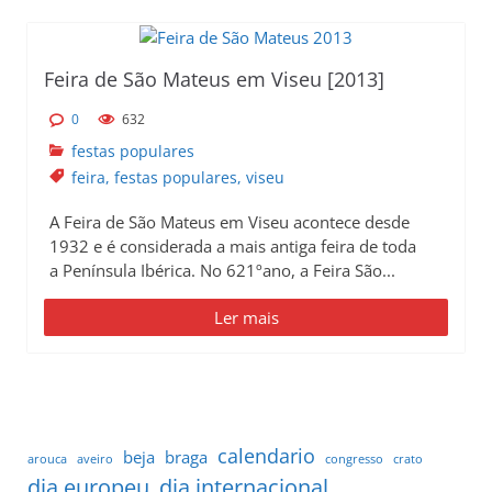
p
r
i
Feira de São Mateus em Viseu [2013]
n
0
632
c
festas populares
i
feira
,
festas populares
,
viseu
p
a
A Feira de São Mateus em Viseu acontece desde
l
1932 e é considerada a mais antiga feira de toda
a Península Ibérica. No 621ºano, a Feira São...
Ler mais
calendario
beja
braga
arouca
aveiro
congresso
crato
dia europeu
dia internacional