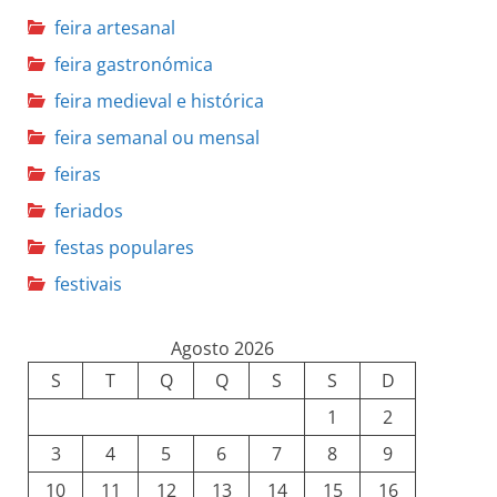
feira artesanal
feira gastronómica
feira medieval e histórica
feira semanal ou mensal
feiras
feriados
festas populares
festivais
Agosto 2026
S
T
Q
Q
S
S
D
1
2
3
4
5
6
7
8
9
10
11
12
13
14
15
16