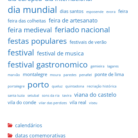
dia mundial
dias santos
feira
esposende
evora
feira de artesanato
feira das colheitas
feriado nacional
feira medieval
festas populares
festivais de verão
festival
festival de musica
festival gastronomico
gemieira
lagares
montalegre
ponte de lima
marvão
moura
paredes
penafiel
porto
portalegre
queluz
quintadona
recriação histórica
viana do castelo
santa luzia
setubal
sons da ria
tavira
vila do conde
vila real
vilar das perdizes
viseu
calendários
datas comemorativas