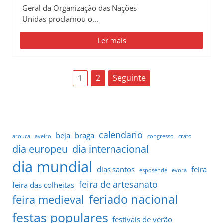
Geral da Organização das Nações
Unidas proclamou o...
Ler mais
P
2
Seguinte
1
a
g
i
calendario
beja
braga
arouca
aveiro
congresso
crato
dia europeu
dia internacional
n
dia mundial
dias santos
feira
a
esposende
evora
feira de artesanato
feira das colheitas
ç
feriado nacional
feira medieval
ã
festas populares
festivais de verão