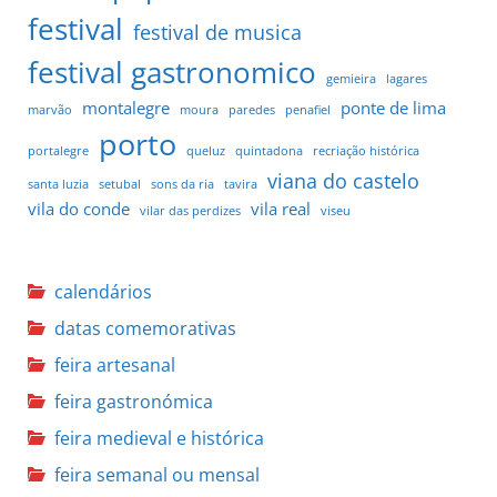
o
festival
festival de musica
d
festival gastronomico
gemieira
lagares
o
montalegre
ponte de lima
marvão
moura
paredes
penafiel
porto
s
portalegre
queluz
quintadona
recriação histórica
viana do castelo
c
santa luzia
setubal
sons da ria
tavira
vila do conde
vila real
vilar das perdizes
viseu
o
n
calendários
t
datas comemorativas
e
feira artesanal
feira gastronómica
ú
feira medieval e histórica
d
feira semanal ou mensal