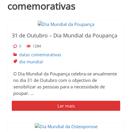
comemorativas
p
r
i
n
c
31 de Outubro – Dia Mundial da Poupança
i
0
1284
p
datas comemorativas
a
dia mundial
l
O Dia Mundial da Poupança celebra-se anualmente
no dia 31 de Outubro com o objectivo de
sensibilizar as pessoas para a necessidade de
poupar. ...
Ler mais