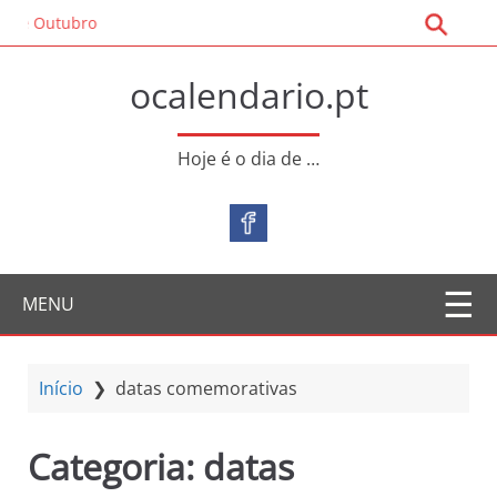
S
bro
a
l
ocalendario.pt
t
a
r
Hoje é o dia de …
p
a
r
a
o
MENU
c
o
n
t
Início
❯
datas comemorativas
e
ú
Categoria:
datas
d
o