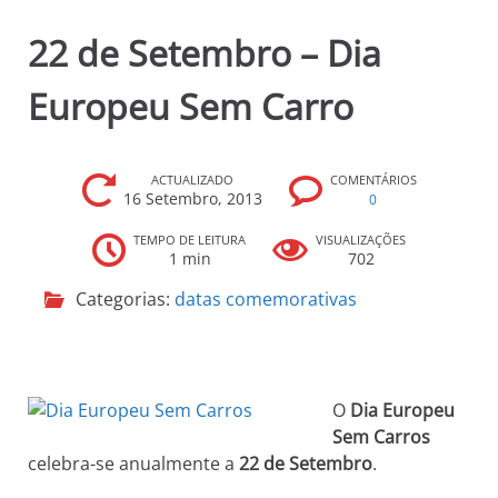
p
22 de Setembro – Dia
r
i
Europeu Sem Carro
n
c
i
p
ACTUALIZADO
COMENTÁRIOS
16 Setembro, 2013
0
a
l
TEMPO DE LEITURA
VISUALIZAÇÕES
1 min
702
Categorias:
datas comemorativas
O
Dia Europeu
Sem Carros
celebra-se anualmente a
22 de Setembro
.