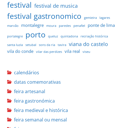
festival
festival de musica
festival gastronomico
gemieira
lagares
montalegre
ponte de lima
marvão
moura
paredes
penafiel
porto
portalegre
queluz
quintadona
recriação histórica
viana do castelo
santa luzia
setubal
sons da ria
tavira
vila do conde
vila real
vilar das perdizes
viseu
calendários
datas comemorativas
feira artesanal
feira gastronómica
feira medieval e histórica
feira semanal ou mensal