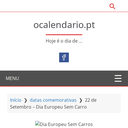
S
a
l
ocalendario.pt
t
a
r
Hoje é o dia de …
p
a
r
a
o
MENU
c
o
n
t
Início
❯
datas comemorativas
❯
22 de
e
Setembro – Dia Europeu Sem Carro
ú
d
o