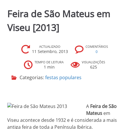
p
Feira de São Mateus em
r
i
Viseu [2013]
n
c
i
p
ACTUALIZADO
COMENTÁRIOS
11 Setembro, 2013
0
a
l
TEMPO DE LEITURA
VISUALIZAÇÕES
1 min
625
Categorias:
festas populares
A
Feira de São
Mateus
em
Viseu acontece desde 1932 e é considerada a mais
antiga feira de toda a Península Ibérica.