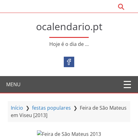
S
a
l
ocalendario.pt
t
a
r
Hoje é o dia de …
p
a
r
a
o
MENU
c
o
n
t
Início
❯
festas populares
❯
Feira de São Mateus
e
em Viseu [2013]
ú
d
o