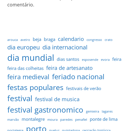
comentário.
calendario
beja
braga
arouca
aveiro
congresso
crato
dia europeu
dia internacional
dia mundial
dias santos
feira
esposende
evora
feira de artesanato
feira das colheitas
feriado nacional
feira medieval
festas populares
festivais de verão
festival
festival de musica
festival gastronomico
gemieira
lagares
montalegre
ponte de lima
marvão
moura
paredes
penafiel
porto
portalegre
queluz
quintadona
recriação histórica