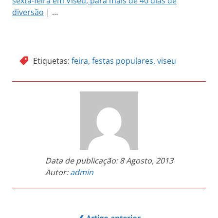
sexta-feira em Viseu, para mais de 40 dias de
diversão
| …
Etiquetas:
feira
,
festas populares
,
viseu
Data de publicação:
8 Agosto, 2013
Autor:
admin