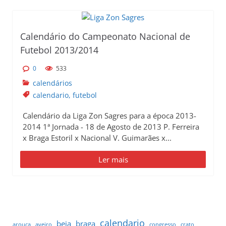
p
r
i
Calendário do Campeonato Nacional de
n
Futebol 2013/2014
c
0
533
i
p
calendários
a
calendario
,
futebol
l
Calendário da Liga Zon Sagres para a época 2013-
2014 1ª Jornada - 18 de Agosto de 2013 P. Ferreira
x Braga Estoril x Nacional V. Guimarães x...
Ler mais
calendario
beja
braga
arouca
aveiro
congresso
crato