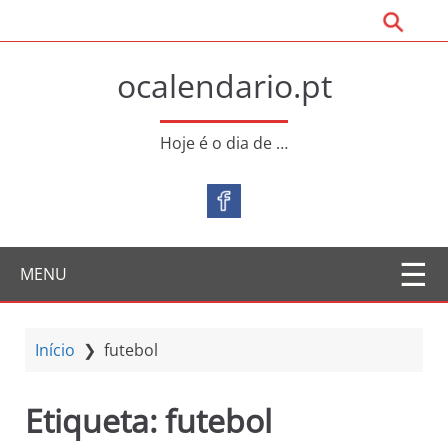
S
31 de O
a
l
ocalendario.pt
t
a
r
Hoje é o dia de …
p
a
r
a
o
MENU
c
o
n
t
Início
❯
futebol
e
ú
Etiqueta:
futebol
d
o