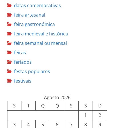
datas comemorativas
feira artesanal
feira gastronómica
feira medieval e histórica
feira semanal ou mensal
feiras
feriados
festas populares
festivais
Agosto 2026
S
T
Q
Q
S
S
D
1
2
3
4
5
6
7
8
9