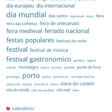
dia europeu
dia internacional
dia mundial
dias santos
feira
esposende
evora
feira de artesanato
feira das colheitas
feriado nacional
feira medieval
festas populares
festivais de verão
festival
festival de musica
festival gastronomico
gemieira
lagares
montalegre
ponte de lima
marvão
moura
paredes
penafiel
porto
portalegre
queluz
quintadona
recriação histórica
viana do castelo
santa luzia
setubal
sons da ria
tavira
vila do conde
vila real
vilar das perdizes
viseu
calendários