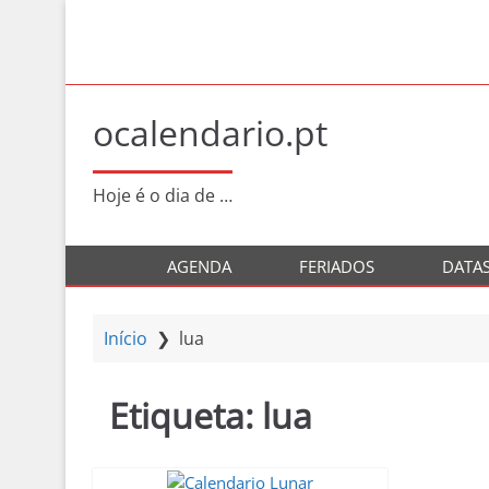
S
a
l
t
a
ocalendario.pt
r
p
a
Hoje é o dia de …
r
a
AGENDA
FERIADOS
DATA
o
c
o
Início
❯
lua
n
t
Etiqueta:
lua
e
ú
d
o