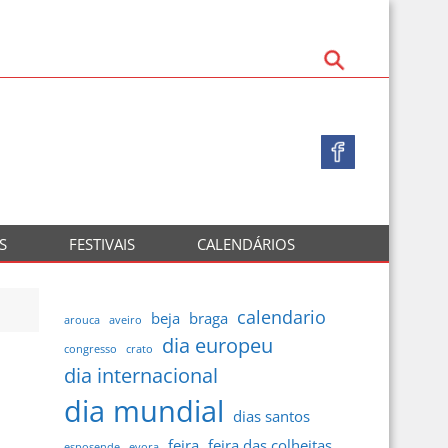
S
FESTIVAIS
CALENDÁRIOS
calendario
beja
braga
arouca
aveiro
dia europeu
congresso
crato
dia internacional
dia mundial
dias santos
feira
feira das colheitas
esposende
evora