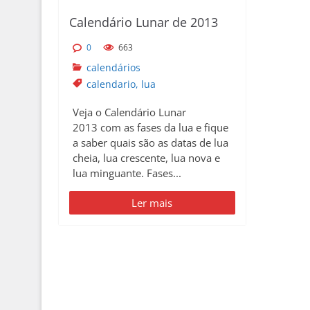
p
Calendário Lunar de 2013
r
i
0
663
n
calendários
c
calendario
,
lua
i
Veja o Calendário Lunar
p
2013 com as fases da lua e fique
a
a saber quais são as datas de lua
l
cheia, lua crescente, lua nova e
lua minguante. Fases...
Ler mais