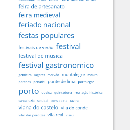
feira de artesanato
feira medieval
feriado nacional
festas populares
festival
festivais de verão
festival de musica
festival gastronomico
montalegre
gemieira
lagares
marvão
moura
ponte de lima
paredes
penafiel
portalegre
porto
queluz
quintadona
recriação histórica
santa luzia
setubal
sons da ria
tavira
viana do castelo
vila do conde
vila real
vilar das perdizes
viseu