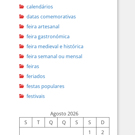
calendários
datas comemorativas
feira artesanal
feira gastronómica
feira medieval e histórica
feira semanal ou mensal
feiras
feriados
festas populares
festivais
Agosto 2026
S
T
Q
Q
S
S
D
1
2