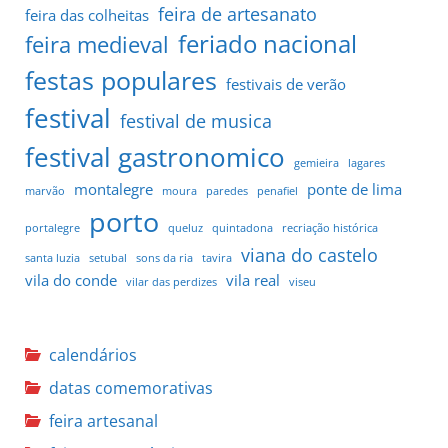
feira de artesanato
feira das colheitas
feriado nacional
feira medieval
festas populares
festivais de verão
festival
festival de musica
festival gastronomico
gemieira
lagares
montalegre
ponte de lima
marvão
moura
paredes
penafiel
porto
portalegre
queluz
quintadona
recriação histórica
viana do castelo
santa luzia
setubal
sons da ria
tavira
vila do conde
vila real
vilar das perdizes
viseu
calendários
datas comemorativas
feira artesanal