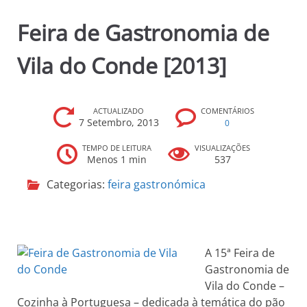
p
Feira de Gastronomia de
r
i
Vila do Conde [2013]
n
c
i
p
ACTUALIZADO
COMENTÁRIOS
7 Setembro, 2013
0
a
l
TEMPO DE LEITURA
VISUALIZAÇÕES
Menos 1 min
537
Categorias:
feira gastronómica
A 15ª Feira de
Gastronomia de
Vila do Conde –
Cozinha à Portuguesa – dedicada à temática do pão