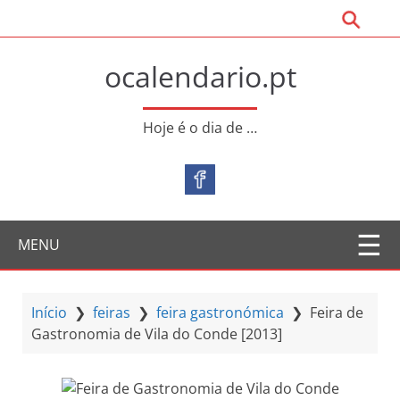
S
a
l
ocalendario.pt
t
a
r
Hoje é o dia de …
p
a
r
a
o
MENU
c
o
n
t
Início
❯
feiras
❯
feira gastronómica
❯
Feira de
e
Gastronomia de Vila do Conde [2013]
ú
d
o