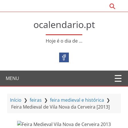
S
a
l
ocalendario.pt
t
a
r
Hoje é o dia de …
p
a
r
a
o
MENU
c
o
n
t
Início
❯
feiras
❯
feira medieval e histórica
❯
e
Feira Medieval de Vila Nova da Cerveira [2013]
ú
d
o