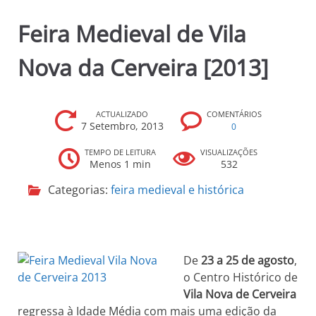
p
Feira Medieval de Vila
r
i
Nova da Cerveira [2013]
n
c
i
p
ACTUALIZADO
COMENTÁRIOS
7 Setembro, 2013
0
a
l
TEMPO DE LEITURA
VISUALIZAÇÕES
Menos 1 min
532
Categorias:
feira medieval e histórica
De
23 a 25 de agosto
,
o Centro Histórico de
Vila Nova de Cerveira
regressa à Idade Média com mais uma edição da