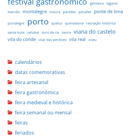
festival gastronomico
gemieira
lagares
montalegre
ponte de lima
marvão
moura
paredes
penafiel
porto
portalegre
queluz
quintadona
recriação histórica
viana do castelo
santa luzia
setubal
sons da ria
tavira
vila do conde
vila real
vilar das perdizes
viseu
calendários
datas comemorativas
feira artesanal
feira gastronómica
feira medieval e histórica
feira semanal ou mensal
feiras
feriados