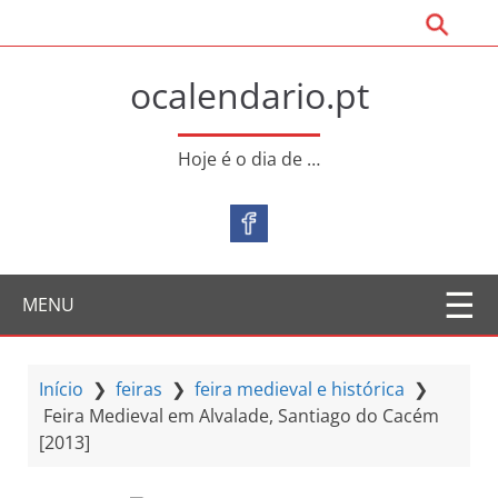
S
a
l
ocalendario.pt
t
a
r
Hoje é o dia de …
p
a
r
a
o
MENU
c
o
n
t
Início
❯
feiras
❯
feira medieval e histórica
❯
e
Feira Medieval em Alvalade, Santiago do Cacém
ú
[2013]
d
o