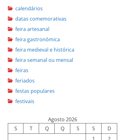
calendários
datas comemorativas
feira artesanal
feira gastronómica
feira medieval e histórica
feira semanal ou mensal
feiras
feriados
festas populares
festivais
Agosto 2026
S
T
Q
Q
S
S
D
1
2