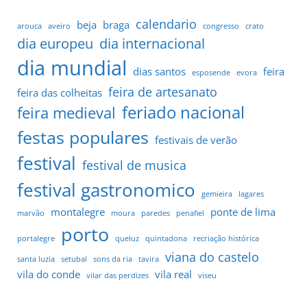
calendario
beja
braga
arouca
aveiro
congresso
crato
dia europeu
dia internacional
dia mundial
dias santos
feira
esposende
evora
feira de artesanato
feira das colheitas
feriado nacional
feira medieval
festas populares
festivais de verão
festival
festival de musica
festival gastronomico
gemieira
lagares
montalegre
ponte de lima
marvão
moura
paredes
penafiel
porto
portalegre
queluz
quintadona
recriação histórica
viana do castelo
santa luzia
setubal
sons da ria
tavira
vila do conde
vila real
vilar das perdizes
viseu