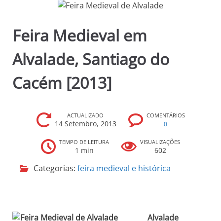
p
r
Feira Medieval em
i
n
Alvalade, Santiago do
c
i
Cacém [2013]
p
a
l
ACTUALIZADO
COMENTÁRIOS
14 Setembro, 2013
0
TEMPO DE LEITURA
VISUALIZAÇÕES
1 min
602
Categorias:
feira medieval e histórica
Alvalade